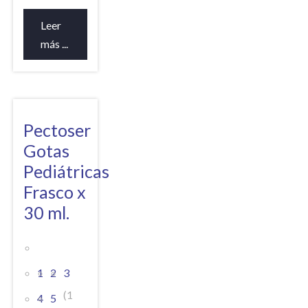
Leer
más ...
Pectoser
Gotas
Pediátricas
Frasco x
30 ml.
1
2
3
(1
4
5