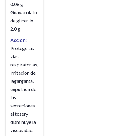
0.08 g
Guayacolato
de glicerilo
2.0 g
Acción:
Protege las
vías
respiratorias,
irritación de
lagarganta,
expulsión de
las
secreciones
al tosery
disminuye la
viscosidad.