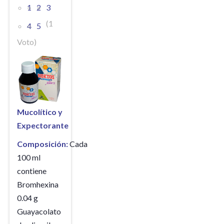
1
2
3
(1
4
5
Voto)
Mucolítico y
Expectorante
Composición:
Cada
100 ml
contiene
Bromhexina
0.04 g
Guayacolato