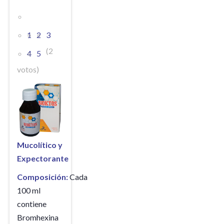
1
2
3
(2
4
5
votos)
Mucolítico y
Expectorante
Composición:
Cada
100 ml
contiene
Bromhexina