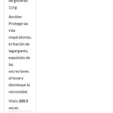
de glicerilo
1.0 g
Acción:
Protege las
vías
respiratorias,
irritación de
lagarganta,
expulsión de
las
secreciones
al tosery
disminuye la
viscosidad.
Visto
2053
veces