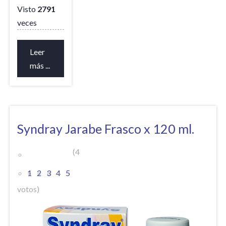
Visto
2791
veces
Leer
más ...
Syndray Jarabe Frasco x 120 ml.
(4
1
2
3
4
5
votos)