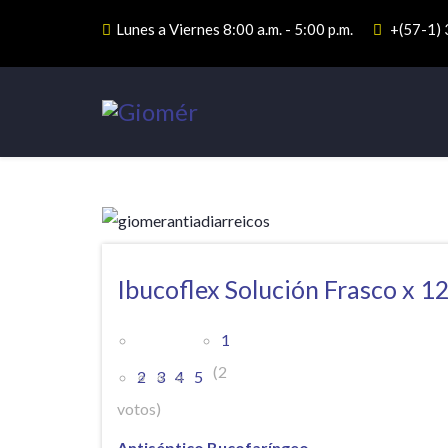
Lunes a Viernes 8:00 a.m. - 5:00 p.m.
+(57-1)
Ibucoflex Solución Frasco x 1
1
(2
2
3
4
5
votos)
Antiséptico Bucofaríngeo