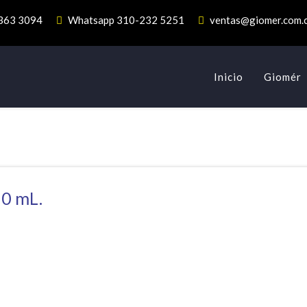
 363 3094
Whatsapp 310-232 5251
ventas@giomer.com.
Inicio
Giomér
20 mL.