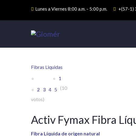
Lunes a Viernes 8:00 a.m. - 5:00 p.m.
+(57-1)
Fibras Liquidas
1
(10
2
3
4
5
votos)
Activ Fymax Fibra Líq
Fibra Líquida de origen natural