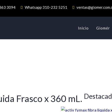
 363 3094
Whatsapp 310-232 5251
ventas@giomer.com.
Inicio
Giomér
Destaca
uida Frasco x 360 mL.